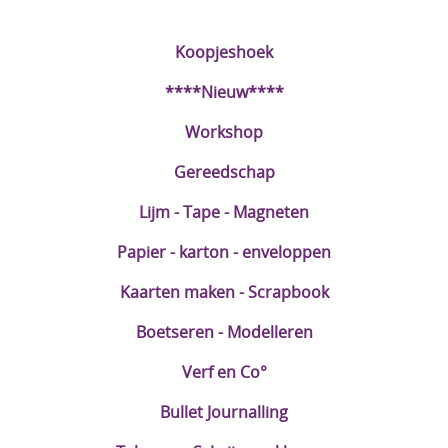
DIY Kits
Koopjeshoek
Merken
****Nieuw****
Voor de kids
Workshop
Straffe Combo's!!
Gereedschap
Lijm - Tape - Magneten
Papier - karton - enveloppen
Kaarten maken - Scrapbook
Boetseren - Modelleren
Verf en Co°
Bullet Journalling