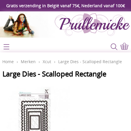
Gratis verzending in België vanaf 75€, Nederland vanaf 100€
Webshop
Koopjeshoek
Home
Home
›
Merken
›
Xcut
›
Large Dies - Scalloped Rectangle
****Nieuw****
Large Dies - Scalloped Rectangle
Contact
Workshop
Mijn account
Gereedschap
Video's
Lijm - Tape - Magneten
Papier - karton - enveloppen
Blog
Kaarten maken - Scrapbook