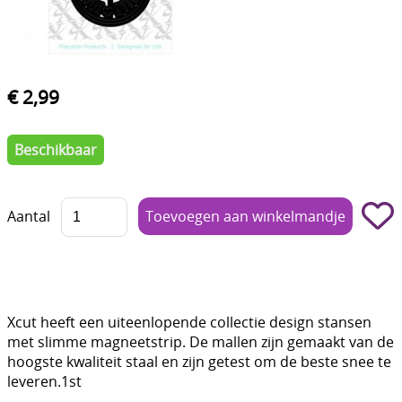
Boetseren - Modelleren
Verf en Co°
€ 2,99
Bullet Journalling
Tekenen - Schrijven - kleuren
Beschikbaar
Haken - Vilt
Basis
Aantal
Bloemen uit crêpepapier of chenille
Kleuren - verf - Mediums
Kleurboeken en Handboeken
Xcut heeft een uiteenlopende collectie design stansen
met slimme magneetstrip. De mallen zijn gemaakt van de
Cadeaubon
hoogste kwaliteit staal en zijn getest om de beste snee te
leveren.1st
Diversen