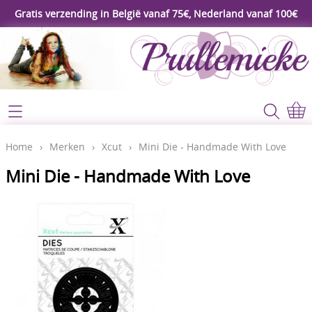
Gratis verzending in België vanaf 75€, Nederland vanaf 100€
Webshop
Koopjeshoek
Home
Home
›
Merken
›
Xcut
›
Mini Die - Handmade With Love
****Nieuw****
Mini Die - Handmade With Love
Contact
Workshop
Mijn account
Gereedschap
Video's
Lijm - Tape - Magneten
Papier - karton - enveloppen
Blog
Kaarten maken - Scrapbook