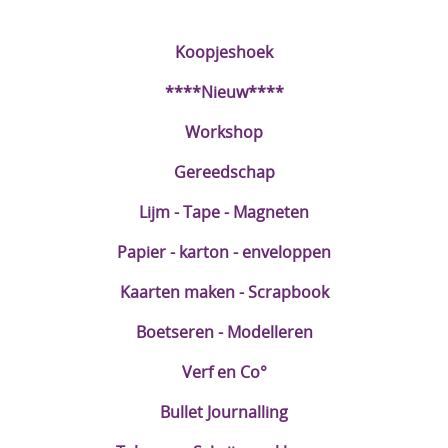
DIY Kits
Koopjeshoek
Merken
****Nieuw****
Voor de kids
Workshop
Straffe Combo's!!
Gereedschap
Lijm - Tape - Magneten
Papier - karton - enveloppen
Kaarten maken - Scrapbook
Boetseren - Modelleren
Verf en Co°
Bullet Journalling