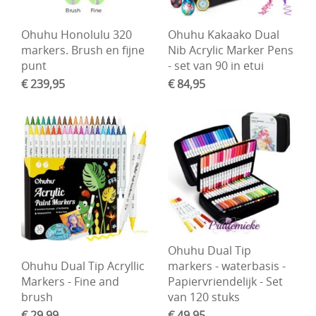
Ohuhu Honolulu 320
Ohuhu Kakaako Dual
markers. Brush en fijne
Nib Acrylic Marker Pens
punt
- set van 90 in etui
€ 239,95
€ 84,95
Ohuhu Dual Tip
Ohuhu Dual Tip Acryllic
markers - waterbasis -
Markers - Fine and
Papiervriendelijk - Set
brush
van 120 stuks
€ 29,99
€ 49,95