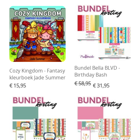
DIY Kits
Merken
Voor de kids
Straffe Combo's!!
Bundel Bella BLVD -
Cozy Kingdom - Fantasy
Birthday Bash
kleurboek Jade Summer
€ 58,95
€ 15,95
€ 31,95