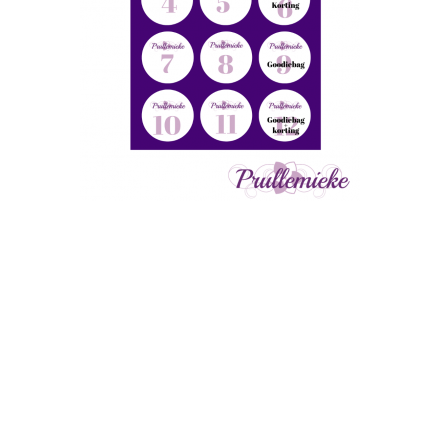
Boetseren - Modelleren
Verf en Co°
Bullet Journalling
Tekenen - Schrijven - kleuren
Haken - Vilt
Basis
Bloemen uit crêpepapier of chenille
Kleuren - verf - Mediums
Kleurboeken en Handboeken
Cadeaubon
Diversen