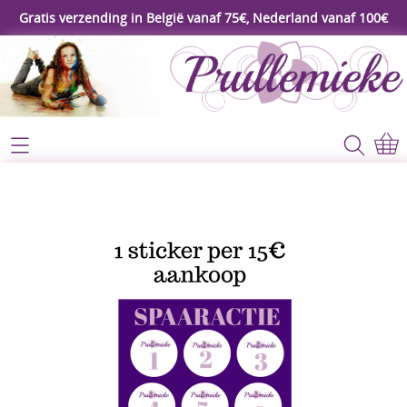
Gratis verzending in België vanaf 75€, Nederland vanaf 100€
Webshop
Koopjeshoek
Home
****Nieuw****
Contact
Workshop
Mijn account
Gereedschap
Video's
Lijm - Tape - Magneten
Papier - karton - enveloppen
Blog
Kaarten maken - Scrapbook