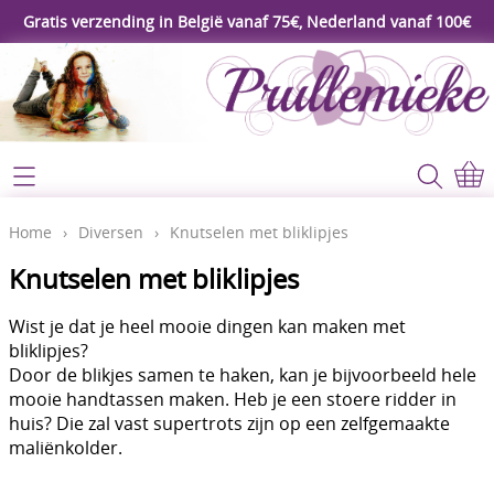
Gratis verzending in België vanaf 75€, Nederland vanaf 100€
Webshop
Koopjeshoek
Home
Home
›
Diversen
›
Knutselen met bliklipjes
****Nieuw****
Knutselen met bliklipjes
Contact
Workshop
Wist je dat je heel mooie dingen kan maken met
Mijn account
bliklipjes?
Gereedschap
Door de blikjes samen te haken, kan je bijvoorbeeld hele
Video's
mooie handtassen maken. Heb je een stoere ridder in
Lijm - Tape - Magneten
huis? Die zal vast supertrots zijn op een zelfgemaakte
Papier - karton - enveloppen
maliënkolder.
Blog
Kaarten maken - Scrapbook