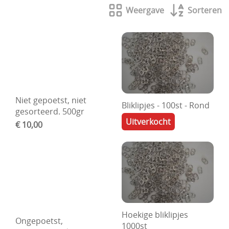
Weergave
Sorteren
Boetseren - Modelleren
Verf en Co°
Bullet Journalling
Tekenen - Schrijven - kleuren
Haken - Vilt
Niet gepoetst, niet
Bliklipjes - 100st - Rond
gesorteerd. 500gr
Basis
Uitverkocht
€ 10,00
Bloemen uit crêpepapier of chenille
Kleuren - verf - Mediums
Kleurboeken en Handboeken
Cadeaubon
Hoekige bliklipjes
Ongepoetst,
Diversen
1000st