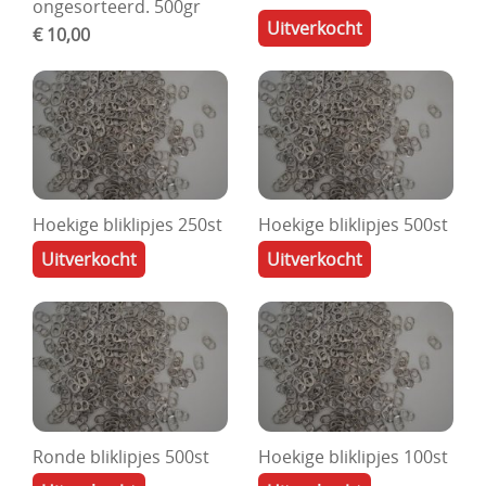
ongesorteerd. 500gr
Uitverkocht
DIY Kits
€ 10,00
Merken
Voor de kids
Straffe Combo's!!
Hoekige bliklipjes 250st
Hoekige bliklipjes 500st
Uitverkocht
Uitverkocht
Ronde bliklipjes 500st
Hoekige bliklipjes 100st