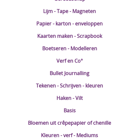
DIY Kits
Lijm - Tape - Magneten
Merken
Papier - karton - enveloppen
Voor de kids
Kaarten maken - Scrapbook
Straffe Combo's!!
Boetseren - Modelleren
Verf en Co°
Bullet Journalling
Tekenen - Schrijven - kleuren
Haken - Vilt
Basis
Bloemen uit crêpepapier of chenille
Kleuren - verf - Mediums