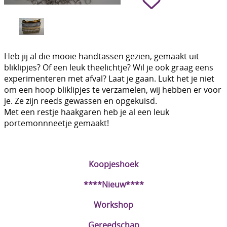
Boetseren - Modelleren
Verf en Co°
Heb jij al die mooie handtassen gezien, gemaakt uit
Bullet Journalling
bliklipjes? Of een leuk theelichtje? Wil je ook graag eens
experimenteren met afval? Laat je gaan. Lukt het je niet
Tekenen - Schrijven - kleuren
om een hoop bliklipjes te verzamelen, wij hebben er voor
Haken - Vilt
je. Ze zijn reeds gewassen en opgekuisd.
Met een restje haakgaren heb je al een leuk
Basis
portemonnneetje gemaakt!
Bloemen uit crêpepapier of chenille
Kleuren - verf - Mediums
Koopjeshoek
Kleurboeken en Handboeken
****Nieuw****
Cadeaubon
Workshop
Diversen
Gereedschap