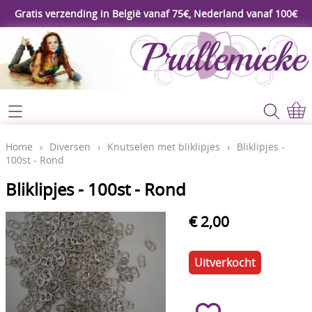
Gratis verzending in België vanaf 75€, Nederland vanaf 100€
Webshop
Koopjeshoek
Home
Home
›
Diversen
›
Knutselen met bliklipjes
›
Bliklipjes -
100st - Rond
****Nieuw****
Contact
Bliklipjes - 100st - Rond
Workshop
Mijn account
€ 2,00
Gereedschap
Video's
Lijm - Tape - Magneten
Uitverkocht
Papier - karton - enveloppen
Blog
Kaarten maken - Scrapbook