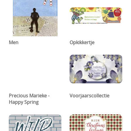
DIY Kits
Merken
Voor de kids
Men
Opkikkertje
Straffe Combo's!!
Precious Marieke -
Voorjaarscollectie
Happy Spring