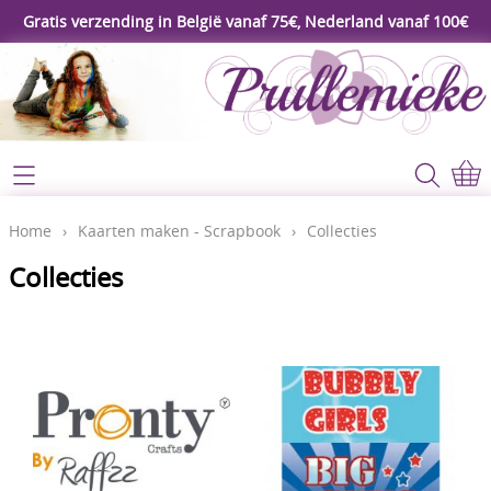
Gratis verzending in België vanaf 75€, Nederland vanaf 100€
Webshop
Koopjeshoek
Home
Home
›
Kaarten maken - Scrapbook
›
Collecties
****Nieuw****
Collecties
Contact
Workshop
Mijn account
Gereedschap
Video's
Lijm - Tape - Magneten
Papier - karton - enveloppen
Blog
Kaarten maken - Scrapbook