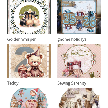
Golden whisper
gnome holidays
Teddy
Sewing Serenity