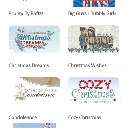
Boetseren - Modelleren
Pronty By Raffzz
Big Guys - Bubbly Girls
Verf en Co°
Bullet Journalling
Tekenen - Schrijven - kleuren
Haken - Vilt
Christmas Dreams
Christmas Wishes
Basis
Bloemen uit crêpepapier of chenille
Kleuren - verf - Mediums
Kleurboeken en Handboeken
Cadeaubon
Condoleance
Cozy Christmas
Diversen