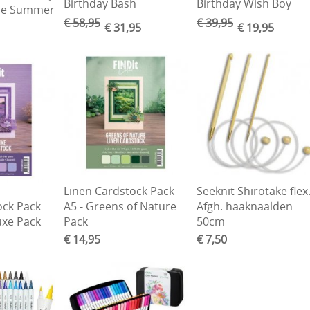
Birthday Bash
Birthday Wish Boy
ade Summer
€ 58,95
€ 39,95
€ 31,95
€ 19,95
Linen Cardstock Pack
Seeknit Shirotake flex
ock Pack
A5 - Greens of Nature
Afgh. haaknaalden
uxe Pack
Pack
50cm
€ 14,95
€ 7,50