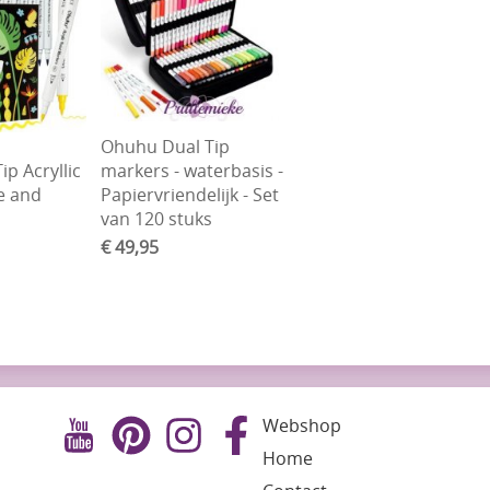
Ohuhu Dual Tip
p Acryllic
markers - waterbasis -
e and
Papiervriendelijk - Set
van 120 stuks
€ 49,95
Webshop
Home