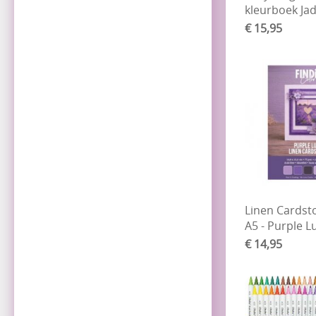
kleurboek J
€ 15,95
Linen Cardst
A5 - Purple L
€ 14,95